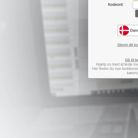
Kodeord:
Glemt dit k
Gå til 
Hjælp os med at teste ny
Her finder du nye funktion
kørend