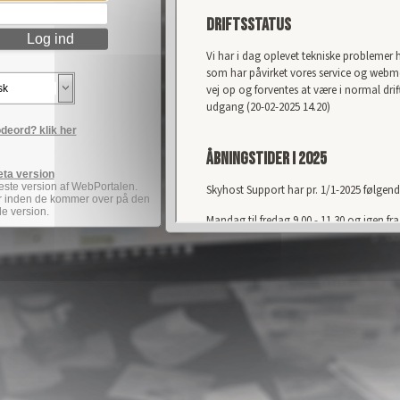
odeord? klik her
beta version
este version af WebPortalen.
er inden de kommer over på den
e version.